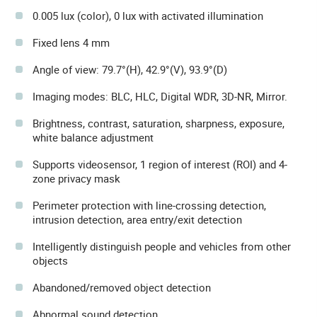
0.005 lux (color), 0 lux with activated illumination
Fixed lens 4 mm
Angle of view: 79.7°(H), 42.9°(V), 93.9°(D)
Imaging modes: BLC, HLC, Digital WDR, 3D-NR, Mirror.
Brightness, contrast, saturation, sharpness, exposure,
white balance adjustment
Supports videosensor, 1 region of interest (ROI) and 4-
zone privacy mask
Perimeter protection with line-crossing detection,
intrusion detection, area entry/exit detection
Intelligently distinguish people and vehicles from other
objects
Abandoned/removed object detection
Abnormal sound detection