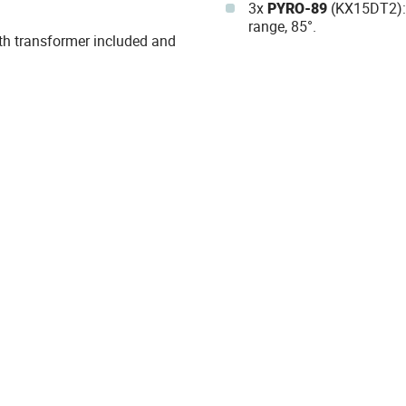
3x
PYRO-89
(KX15DT2): 
range, 85°.
ith transformer included and