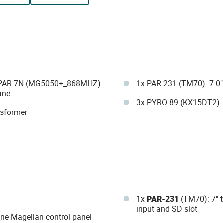
1x PAR-7N (MG5050+_868MHZ):
1x PAR-231 (TM70): 7.0"
ane
3x PYRO-89 (KX15DT2): D
nsformer
1x
PAR-231
(TM70): 7" t
input and SD slot
e Magellan control panel