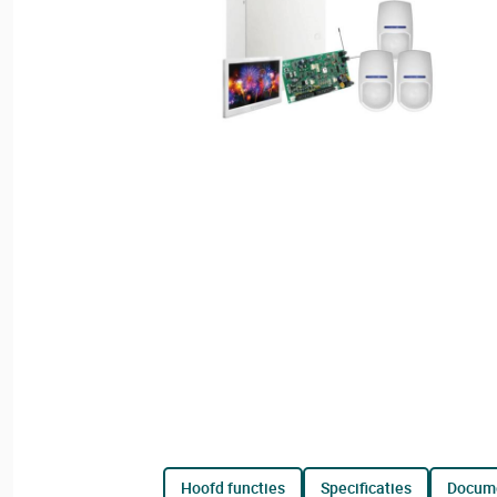
hoofd functies
specificaties
docum