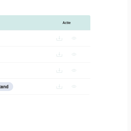
Actie
tand