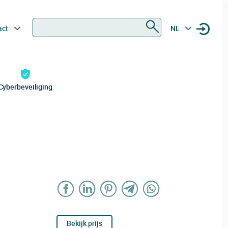
Zoeken
act
NL
Cyberbeveiliging
Bekijk prijs