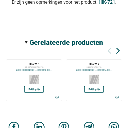
Er zijn geen opmerkingen voor het product.
HIK-721
.
gerelateerde producten
HIK-718
HIK-719
DS-K2702WX-E1(O-STD)
DS-K2704X(O-STD)
ACCESS CONTROLLER FOR 2 DO...
ACCESS CONTROLLER FOR 4 DO...
Bekijk prijs
Bekijk prijs