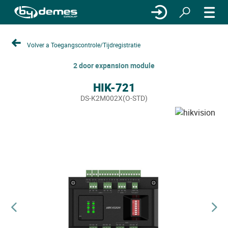
Volver a Toegangscontrole/Tijdregistratie
2 door expansion module
HIK-721
DS-K2M002X(O-STD)