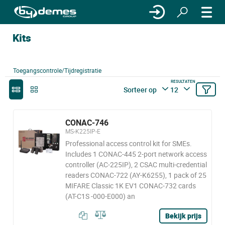
Kits
Toegangscontrole/Tijdregistratie
RESULTATEN
Sorteer op
12
CONAC-746
MS-K225IP-E
Professional access control kit for SMEs.
Includes 1 CONAC-445 2-port network access
controller (AC-225IP), 2 CSAC multi-credential
readers CONAC-722 (AY-K6255), 1 pack of 25
MIFARE Classic 1K EV1 CONAC-732 cards
(AT-C1S -000-E000) an
Bekijk prijs